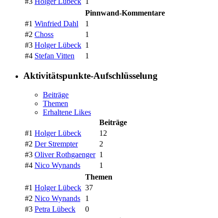
#3
Holger Lübeck
1
Pinnwand-Kommentare
#1
Winfried Dahl
1
#2
Choss
1
#3
Holger Lübeck
1
#4
Stefan Vitten
1
Aktivitätspunkte-Aufschlüsselung
Beiträge
Themen
Erhaltene Likes
Beiträge
#1
Holger Lübeck
12
#2
Der Strempter
2
#3
Oliver Rothgaenger
1
#4
Nico Wynands
1
Themen
#1
Holger Lübeck
37
#2
Nico Wynands
1
#3
Petra Lübeck
0