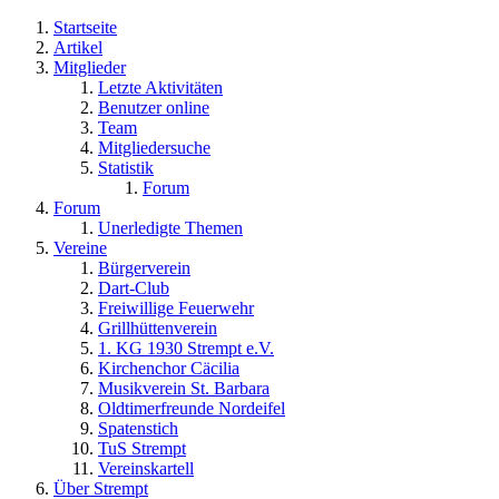
Startseite
Artikel
Mitglieder
Letzte Aktivitäten
Benutzer online
Team
Mitgliedersuche
Statistik
Forum
Forum
Unerledigte Themen
Vereine
Bürgerverein
Dart-Club
Freiwillige Feuerwehr
Grillhüttenverein
1. KG 1930 Strempt e.V.
Kirchenchor Cäcilia
Musikverein St. Barbara
Oldtimerfreunde Nordeifel
Spatenstich
TuS Strempt
Vereinskartell
Über Strempt