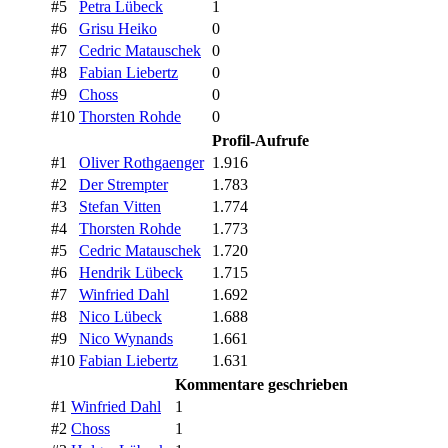
#5
Petra Lübeck
1
#6
Grisu Heiko
0
#7
Cedric Matauschek
0
#8
Fabian Liebertz
0
#9
Choss
0
#10
Thorsten Rohde
0
Profil-Aufrufe
#1
Oliver Rothgaenger
1.916
#2
Der Strempter
1.783
#3
Stefan Vitten
1.774
#4
Thorsten Rohde
1.773
#5
Cedric Matauschek
1.720
#6
Hendrik Lübeck
1.715
#7
Winfried Dahl
1.692
#8
Nico Lübeck
1.688
#9
Nico Wynands
1.661
#10
Fabian Liebertz
1.631
Kommentare geschrieben
#1
Winfried Dahl
1
#2
Choss
1