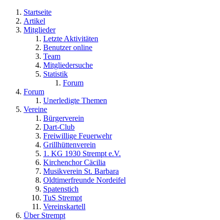
Startseite
Artikel
Mitglieder
Letzte Aktivitäten
Benutzer online
Team
Mitgliedersuche
Statistik
Forum
Forum
Unerledigte Themen
Vereine
Bürgerverein
Dart-Club
Freiwillige Feuerwehr
Grillhüttenverein
1. KG 1930 Strempt e.V.
Kirchenchor Cäcilia
Musikverein St. Barbara
Oldtimerfreunde Nordeifel
Spatenstich
TuS Strempt
Vereinskartell
Über Strempt