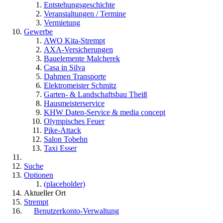
Entstehungsgeschichte
Veranstaltungen / Termine
Vermietung
Gewerbe
AWO Kita-Strempt
AXA-Versicherungen
Bauelemente Malcherek
Casa in Silva
Dahmen Transporte
Elektromeister Schmitz
Garten- & Landschaftsbau Theiß
Hausmeisterservice
KHW Daten-Service & media concept
Olympisches Feuer
Pike-Attack
Salon Tobehn
Taxi Esser
Suche
Optionen
(placeholder)
Aktueller Ort
Strempt
Benutzerkonto-Verwaltung