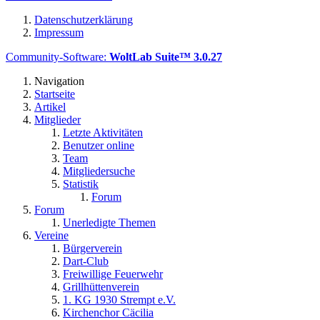
Datenschutzerklärung
Impressum
Community-Software:
WoltLab Suite™ 3.0.27
Navigation
Startseite
Artikel
Mitglieder
Letzte Aktivitäten
Benutzer online
Team
Mitgliedersuche
Statistik
Forum
Forum
Unerledigte Themen
Vereine
Bürgerverein
Dart-Club
Freiwillige Feuerwehr
Grillhüttenverein
1. KG 1930 Strempt e.V.
Kirchenchor Cäcilia