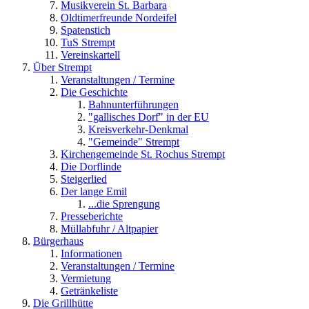
Musikverein St. Barbara
Oldtimerfreunde Nordeifel
Spatenstich
TuS Strempt
Vereinskartell
Über Strempt
Veranstaltungen / Termine
Die Geschichte
Bahnunterführungen
"gallisches Dorf" in der EU
Kreisverkehr-Denkmal
"Gemeinde" Strempt
Kirchengemeinde St. Rochus Strempt
Die Dorflinde
Steigerlied
Der lange Emil
...die Sprengung
Presseberichte
Müllabfuhr / Altpapier
Bürgerhaus
Informationen
Veranstaltungen / Termine
Vermietung
Getränkeliste
Die Grillhütte