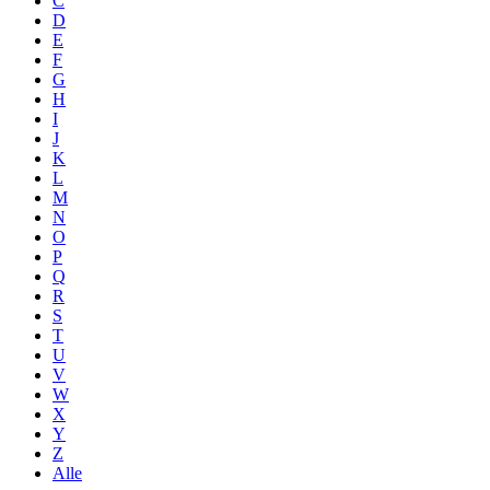
C
D
E
F
G
H
I
J
K
L
M
N
O
P
Q
R
S
T
U
V
W
X
Y
Z
Alle