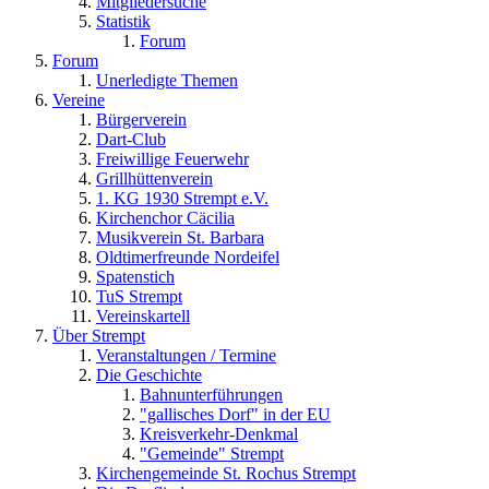
Mitgliedersuche
Statistik
Forum
Forum
Unerledigte Themen
Vereine
Bürgerverein
Dart-Club
Freiwillige Feuerwehr
Grillhüttenverein
1. KG 1930 Strempt e.V.
Kirchenchor Cäcilia
Musikverein St. Barbara
Oldtimerfreunde Nordeifel
Spatenstich
TuS Strempt
Vereinskartell
Über Strempt
Veranstaltungen / Termine
Die Geschichte
Bahnunterführungen
"gallisches Dorf" in der EU
Kreisverkehr-Denkmal
"Gemeinde" Strempt
Kirchengemeinde St. Rochus Strempt