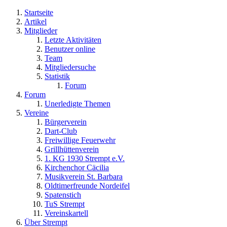
Startseite
Artikel
Mitglieder
Letzte Aktivitäten
Benutzer online
Team
Mitgliedersuche
Statistik
Forum
Forum
Unerledigte Themen
Vereine
Bürgerverein
Dart-Club
Freiwillige Feuerwehr
Grillhüttenverein
1. KG 1930 Strempt e.V.
Kirchenchor Cäcilia
Musikverein St. Barbara
Oldtimerfreunde Nordeifel
Spatenstich
TuS Strempt
Vereinskartell
Über Strempt